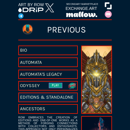
ART BY ROW
SECONDARY MARKETPLACE
EXCHANGE.ART
PREVIOUS
BIO
AUTOMATA
AUTOMATA'S LEGACY
ODYSSEY
PLAY
EDITIONS & STANDALONE
ANCESTORS
R
O
W
E
M
B
R
A
C
E
S
T
H
E
C
R
E
A
T
I
O
N
O
F
E
D
I
T
I
O
N
S
A
N
D
O
N
E
-
O
F
-
O
N
E
W
O
R
K
S
A
S
A
M
E
T
H
O
D
O
F
F
O
R
G
I
N
G
C
O
N
N
E
C
T
I
O
N
S
W
I
T
H
C
O
L
L
E
C
T
O
R
S
A
N
D
E
N
T
H
U
S
I
A
S
T
S
.
T
H
I
S
A
P
P
R
O
A
C
H
N
O
T
O
N
L
Y
P
E
R
S
O
N
A
L
I
Z
E
S