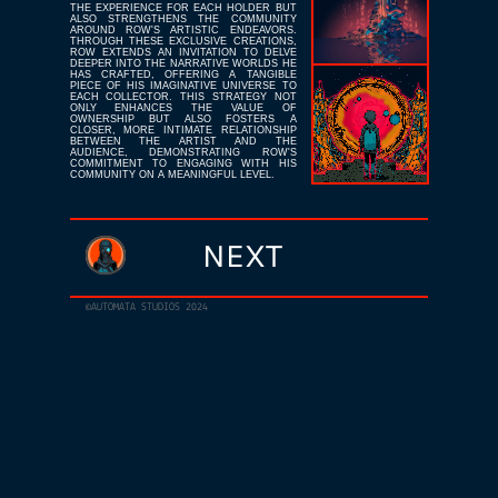
T
H
E
E
X
P
E
R
I
E
N
C
E
F
O
R
E
A
C
H
H
O
L
D
E
R
B
U
T
A
L
S
O
S
T
R
E
N
G
T
H
E
N
S
T
H
E
C
O
M
M
U
N
I
T
Y
A
R
O
U
N
D
R
O
W
'
S
A
R
T
I
S
T
I
C
E
N
D
E
A
V
O
R
S
.
T
H
R
O
U
G
H
T
H
E
S
E
E
X
C
L
U
S
I
V
E
C
R
E
A
T
I
O
N
S
,
R
O
W
E
X
T
E
N
D
S
A
N
I
N
V
I
T
A
T
I
O
N
T
O
D
E
L
V
E
D
E
E
P
E
R
I
N
T
O
T
H
E
N
A
R
R
A
T
I
V
E
W
O
R
L
D
S
H
E
H
A
S
C
R
A
F
T
E
D
,
O
F
F
E
R
I
N
G
A
T
A
N
G
I
B
L
E
P
I
E
C
E
O
F
H
I
S
I
M
A
G
I
N
A
T
I
V
E
U
N
I
V
E
R
S
E
T
O
E
A
C
H
C
O
L
L
E
C
T
O
R
.
T
H
I
S
S
T
R
A
T
E
G
Y
N
O
T
O
N
L
Y
E
N
H
A
N
C
E
S
T
H
E
V
A
L
U
E
O
F
O
W
N
E
R
S
H
I
P
B
U
T
A
L
S
O
F
O
S
T
E
R
S
A
C
L
O
S
E
R
,
M
O
R
E
I
N
T
I
M
A
T
E
R
E
L
A
T
I
O
N
S
H
I
P
B
E
T
W
E
E
N
T
H
E
A
R
T
I
S
T
A
N
D
T
H
E
A
U
D
I
E
N
C
E
,
D
E
M
O
N
S
T
R
A
T
I
N
G
R
O
W
'
S
C
O
M
M
I
T
M
E
N
T
T
O
E
N
G
A
G
I
N
G
W
I
T
H
H
I
S
C
O
M
M
U
N
I
T
Y
O
N
A
M
E
A
N
I
N
G
F
U
L
L
E
V
E
L
.
NEXT
©AUTOMATA STUDIOS 2024